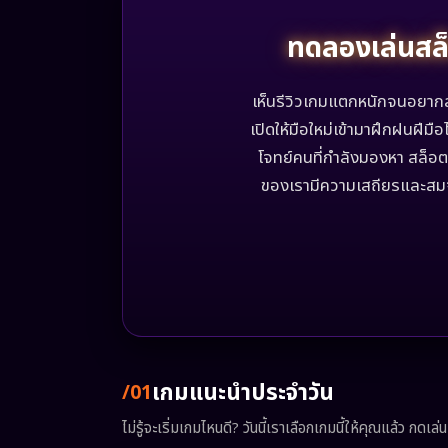
ทดลองเล่นสล็
เห็นรีวิวเกมแตกหนักจนอยากลอ
เปิดให้มือใหม่เข้ามาฝึกฝนฝีมื
โจทย์คนที่กำลังมองหา สล็อ
ของเรามีความเสถียรและสมจร
เกมแนะนำประจำวัน
/01
ไม่รู้จะเริ่มเกมไหนดี? วันนี้เราเลือกเกมนี้ให้คุณแล้ว กดเ