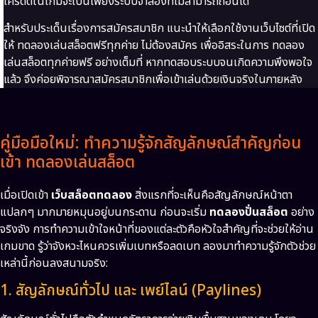
เครดิตในเกมจะเป็นเพียงระบบจำลองที่ไม่สามารถถอนได้
สำหรับประเด็นเรื่องการสมัครสมาชิก แนะนำให้เลือกใช้งานเว็บไซต์ที่เปิด
ให้ ทดลองเล่นสล็อตฟรีทุกค่าย ไม่ต้องสมัคร เพื่ออิสระในการ ทดลอง
เล่นสล็อตทุกค่ายฟรี อย่างเต็มที่ หากทดสอบระบบจนเกิดความพึงพอใจ
แล้ว จึงค่อยพิจารณาสมัครสมาชิกเพื่อเข้าเล่นด้วยเงินจริงในภายหลัง
คู่มือมือใหม่: ทำความรู้จักสัญลักษณ์สำคัญก่อน
เข้า ทดลองเล่นสล็อต
เมื่อเปิดเข้า
เว็บสล็อตทดลอง
สิ่งแรกที่จะเห็นคือสัญลักษณ์หน้าตา
แปลกๆ มากมายหมุนอยู่บนกระดาน ก่อนจะเริ่ม
ทดลองปั่นสล็อต
อย่าง
จริงจัง การทำความเข้าใจหน้าที่ของแต่ละตัวคือหัวใจสำคัญที่จะช่วยให้อ่าน
เกมขาด รู้ว่าจังหวะไหนควรเพิ่มเบทหรือลดเบท ลองมาทำความรู้จักตัวช่วย
เหล่านี้ก่อนลงสนามจริง:
1. สัญลักษณ์ทั่วไป และ เพย์ไลน์ (Paylines)