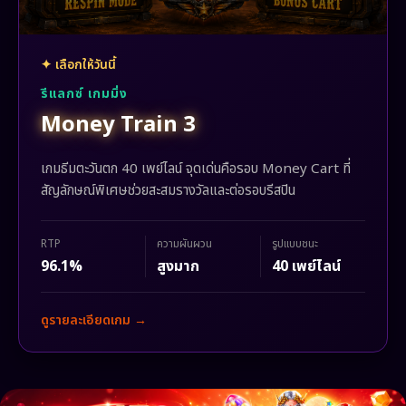
✦ เลือกให้วันนี้
รีแลกซ์ เกมมิ่ง
Money Train 3
เกมธีมตะวันตก 40 เพย์ไลน์ จุดเด่นคือรอบ Money Cart ที่
สัญลักษณ์พิเศษช่วยสะสมรางวัลและต่อรอบรีสปิน
RTP
ความผันผวน
รูปแบบชนะ
96.1%
สูงมาก
40 เพย์ไลน์
ดูรายละเอียดเกม →