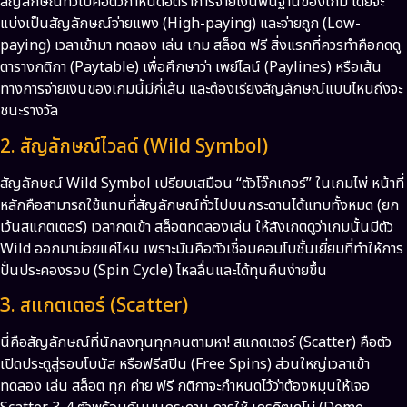
สัญลักษณ์ทั่วไปคือตัวกำหนดอัตราการจ่ายเงินพื้นฐานของเกม โดยจะ
แบ่งเป็นสัญลักษณ์จ่ายแพง (High-paying) และจ่ายถูก (Low-
paying) เวลาเข้ามา ทดลอง เล่น เกม สล็อต ฟรี สิ่งแรกที่ควรทำคือกดดู
ตารางกติกา (Paytable) เพื่อศึกษาว่า เพย์ไลน์ (Paylines) หรือเส้น
ทางการจ่ายเงินของเกมนี้มีกี่เส้น และต้องเรียงสัญลักษณ์แบบไหนถึงจะ
ชนะรางวัล
2. สัญลักษณ์ไวลด์ (Wild Symbol)
สัญลักษณ์ Wild Symbol เปรียบเสมือน “ตัวโจ๊กเกอร์” ในเกมไพ่ หน้าที่
หลักคือสามารถใช้แทนที่สัญลักษณ์ทั่วไปบนกระดานได้แทบทั้งหมด (ยก
เว้นสแกตเตอร์) เวลากดเข้า สล็อตทดลองเล่น ให้สังเกตดูว่าเกมนั้นมีตัว
Wild ออกมาบ่อยแค่ไหน เพราะมันคือตัวเชื่อมคอมโบชั้นเยี่ยมที่ทำให้การ
ปั่นประคองรอบ (Spin Cycle) ไหลลื่นและได้ทุนคืนง่ายขึ้น
3. สแกตเตอร์ (Scatter)
นี่คือสัญลักษณ์ที่นักลงทุนทุกคนตามหา! สแกตเตอร์ (Scatter) คือตัว
เปิดประตูสู่รอบโบนัส หรือฟรีสปิน (Free Spins) ส่วนใหญ่เวลาเข้า
ทดลอง เล่น สล็อต ทุก ค่าย ฟรี กติกาจะกำหนดไว้ว่าต้องหมุนให้เจอ