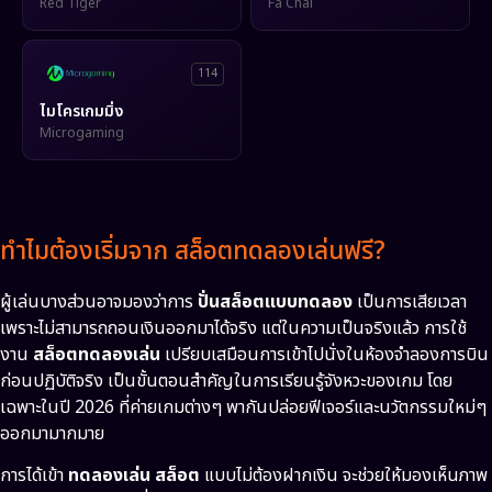
Red Tiger
Fa Chai
114
ไมโครเกมมิ่ง
Microgaming
ทำไมต้องเริ่มจาก สล็อตทดลองเล่นฟรี?
ผู้เล่นบางส่วนอาจมองว่าการ
ปั่นสล็อตแบบทดลอง
เป็นการเสียเวลา
เพราะไม่สามารถถอนเงินออกมาได้จริง แต่ในความเป็นจริงแล้ว การใช้
งาน
สล็อตทดลองเล่น
เปรียบเสมือนการเข้าไปนั่งในห้องจำลองการบิน
ก่อนปฏิบัติจริง เป็นขั้นตอนสำคัญในการเรียนรู้จังหวะของเกม โดย
เฉพาะในปี 2026 ที่ค่ายเกมต่างๆ พากันปล่อยฟีเจอร์และนวัตกรรมใหม่ๆ
ออกมามากมาย
การได้เข้า
ทดลองเล่น สล็อต
แบบไม่ต้องฝากเงิน จะช่วยให้มองเห็นภาพ