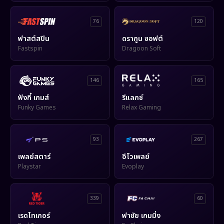
76
120
ฟาสต์สปิน
ดรากูน ซอฟต์
Fastspin
Dragoon Soft
146
165
ฟังกี้ เกมส์
รีแลกซ์
Funky Games
Relax Gaming
93
267
เพลย์สตาร์
อีโวเพลย์
Playstar
Evoplay
339
60
เรดไทเกอร์
ฟาชัย เกมมิ่ง