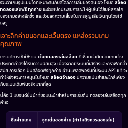
รวมว่าเกมรูปแบบใดที่เหมาะสมกับสไตล์การเล่นของตนเอง โหมด
สล็อต
ทดลองเล่นฟรี ทุกค่าย
จะช่วยเปิดประสบการณ์ให้ผู้เล่นได้สัมผัสกลไก
ของเกมอย่างลึกซึ้ง และช่วยลดความเสี่ยงในการสูญเสียเงินทุนโดยใช่
เหตุ
เจาะลึกค่ายนอกและเว็บตรง แหล่งรวมเกม
คุณภาพ
เทรนด์การเข้าใช้งาน
เว็บทดลองเล่นสล็อต
ที่เชื่อมต่อกับค่ายเกมต่าง
ประเทศกำลังได้รับความนิยมสูง เนื่องจากมีระบบที่เสถียรและกราฟิกที่ล้ำ
สมัย การเลือก ปั่นสล็อตฟรีทุกค่าย ผ่านแพลตฟอร์มที่มีระบบ API แท้ จะ
ทำให้จังหวะการหมุนในโหมด
สล็อตจำลอง
มีความแม่นยำและใกล้เคียง
กับระบบเดิมพันจริงมากที่สุด
นี่คือ 3 แบรนด์ชั้นนำที่ขอแนะนำสำหรับการเริ่มต้น ทดลองเล่นสล็อตทุก
ค่าย:
ชื่อค่ายเกม
จุดเด่นของค่าย (ทำไมถึงควรลองเล่น)
ฟ