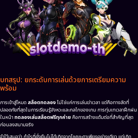
บทสรุป: ยกระดับการเล่นด้วยการเตรียมความ
พร้อม
การเข้าสู่โหมด
สล็อตทดลอง
ไม่ใช่แค่การเล่นฆ่าเวลา แต่คือทางลัดที่
ปลอดภัยที่สุดในการเรียนรู้จังหวะและกลไกของเกม การทุ่มเทเวลาฝึกฝน
ในหน้า
ทดลองเล่นสล็อตฟรีทุกค่าย
คือการสร้างแต้มต่อที่สำคัญที่สุด
ก่อนลงสนามจริง
จำไว้เสมอว่า กำไรที่ยั่งยืนไม่ได้เกิดจากโชคชะตาเพียงอย่างเดียว แต่เกิด