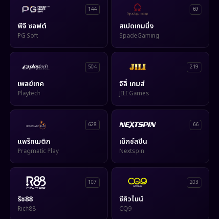
144
69
พีจี ซอฟต์
สเปดเกมมิ่ง
PG Soft
SpadeGaming
504
219
เพลย์เทค
จิลี่ เกมส์
Playtech
JILI Games
628
66
แพร็กเมติก
เน็กซ์สปิน
Pragmatic Play
Nextspin
107
203
ริช88
ซีคิวไนน์
Rich88
CQ9