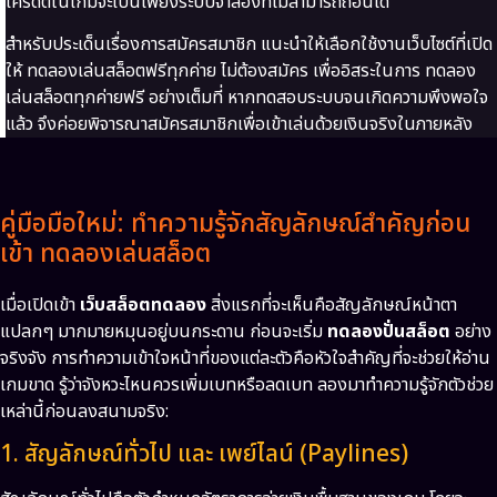
เครดิตในเกมจะเป็นเพียงระบบจำลองที่ไม่สามารถถอนได้
สำหรับประเด็นเรื่องการสมัครสมาชิก แนะนำให้เลือกใช้งานเว็บไซต์ที่เปิด
ให้ ทดลองเล่นสล็อตฟรีทุกค่าย ไม่ต้องสมัคร เพื่ออิสระในการ ทดลอง
เล่นสล็อตทุกค่ายฟรี อย่างเต็มที่ หากทดสอบระบบจนเกิดความพึงพอใจ
แล้ว จึงค่อยพิจารณาสมัครสมาชิกเพื่อเข้าเล่นด้วยเงินจริงในภายหลัง
คู่มือมือใหม่: ทำความรู้จักสัญลักษณ์สำคัญก่อน
เข้า ทดลองเล่นสล็อต
เมื่อเปิดเข้า
เว็บสล็อตทดลอง
สิ่งแรกที่จะเห็นคือสัญลักษณ์หน้าตา
แปลกๆ มากมายหมุนอยู่บนกระดาน ก่อนจะเริ่ม
ทดลองปั่นสล็อต
อย่าง
จริงจัง การทำความเข้าใจหน้าที่ของแต่ละตัวคือหัวใจสำคัญที่จะช่วยให้อ่าน
เกมขาด รู้ว่าจังหวะไหนควรเพิ่มเบทหรือลดเบท ลองมาทำความรู้จักตัวช่วย
เหล่านี้ก่อนลงสนามจริง:
1. สัญลักษณ์ทั่วไป และ เพย์ไลน์ (Paylines)