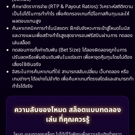
ศึกษาอัตราการจ่าย (RTP & Payout Ratios): วิเคราะห์สถิติความ
เป็นไปได้ในการทำกำไร เพื่อคัดกรองเกมที่มีโอกาสคืนทุนและให้
ผลตอบแทนสูง
ค้นหาเทคนิคการทำโบนัสแตก: ฝึกจับจังหวะการเข้าสู่โหมดโบนัส
และวางแผนเพื่อสร้างกำไรสูงสุดจากรอบฟรีสปินผ่านการ ทดลอง
เล่นสล็อต
ทดสอบการตั้งค่าเดิมพัน (Bet Size): ได้ลองผิดลองถูกในการ
ปรับลดหรือเพิ่มเงินเดิมพันในแต่ละตา เพื่อหาจุดคุ้มทุนโดยไม่ต้อง
เสี่ยงใช้เงินจริง
อิสระในการค้นหาเกมที่ใช่: สามารถสลับเปลี่ยน เว็บทดลอง หรือ
เกมต่างๆ ได้อย่างไม่จำกัด เพื่อค้นหาเกมที่ตรงสไตล์และสามารถทำ
กำไรได้จริง
ความลับของโหมด สล็อตแบบทดลอง
เล่น ที่คุณควรรู้
โหมด แบบทดลองสล็อต ไม่ได้มีไว้เพียงเพื่อความบันเทิงชั่วคราว