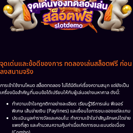
จุดเด่นและข้อดีของการ ทดลองเล่นสล็อตฟรี ก่อน
ลงสนามจริง
การเข้าใช้งานโหมด สล็อตทดลอง ไม่ได้มีดีแค่เรื่องความสนุก แต่ยังเป็น
เครื่องมือสำคัญที่มอบข้อได้เปรียบให้กับผู้เล่นอย่างมหาศาล ดังนี้:
ทำความเข้าใจกฎกติกาอย่างละเอียด: เรียนรู้วิธีการเล่น ฟีเจอร์
พิเศษ เส้นจ่ายเงิน (Paylines) และเงื่อนไขการชนะของแต่ละเกม
ประเมินมูลค่ารางวัลและคอมโบ: ทำความเข้าใจว่าสัญลักษณ์ใดจ่าย
แพงที่สุด และคำนวณความคุ้มค่าเมื่อเกิดการชนะแบบต่อเนื่อง
(Combo)