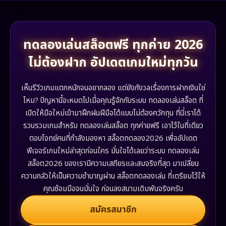
ทดลองเล่นสล็อตฟรี ทุกค่าย 2026
ไม่ต้องฝาก อัปเดตเกมใหม่ทุกวัน
เห็นรีวิวเกมแตกหนักจนอยากลอง แต่ยังกังวลเรื่องการฝากเงินใช่
ไหม? ปัญหานี้จะหมดไปเมื่อคุณรู้จักกับระบบ ทดลองเล่นสล็อต ที่
เปิดให้มือใหม่เข้ามาฝึกฝนฝีมือได้แบบไม่ต้องควักทุน ที่นี่เราได้
รวบรวมเกมสำหรับ ทดลองเล่นสล็อต ทุกค่ายฟรี เอาไว้ในที่เดียว
ตอบโจทย์คนที่กำลังมองหา สล็อตทดลอง2026 เพื่ออัปเดต
ฟีเจอร์เกมใหม่ล่าสุดก่อนใคร มั่นใจได้เลยว่าระบบ ทดลองเล่น
สล็อต2026 ของเรามีความเสถียรและสมจริงที่สุด มาเปลี่ยน
ความกลัวให้เป็นความชำนาญผ่าน สล็อตทดลองเล่น ที่เตรียมไว้ให้
คุณซ้อมมือจนมั่นใจ ก่อนลงสนามเดิมพันจริงครับ
สมัครสมาชิก