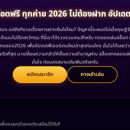
อตฟรี ทุกค่าย 2026 ไม่ต้องฝาก อัปเดต
ง แต่ยังกังวลเรื่องการฝากเงินใช่ไหม? ปัญหานี้จะหมดไปเมื่อคุณรู้จ
อได้แบบไม่ต้องควักทุน ที่นี่เราได้รวบรวมเกมสำหรับ ทดลองเล่นสล็อต ท
ตทดลอง2026 เพื่ออัปเดตฟีเจอร์เกมใหม่ล่าสุดก่อนใคร มั่นใจได้เลย
ิงที่สุด มาเปลี่ยนความกลัวให้เป็นความชำนาญผ่าน สล็อตทดลองเล่น ท
มั่นใจ ก่อนลงสนามเดิมพันจริงครับ
สมัครสมาชิก
ทางเข้าเล่น
ล่นเพื่อทดลองด้วยเครดิตเสมือนได้ทันที