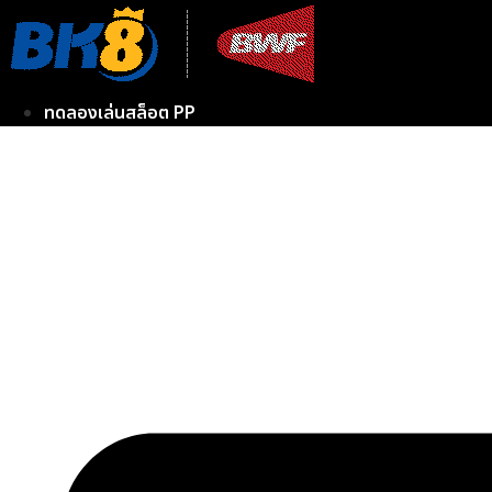
Skip
to
content
ทดลองเล่นสล็อต PP