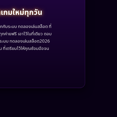
เกมใหม่ทุกวัน
ักกับระบบ ทดลองเล่นสล็อต ที่
ุกค่ายฟรี เอาไว้ในที่เดียว ตอบ
ว่าระบบ ทดลองเล่นสล็อต2026
ี่เตรียมไว้ให้คุณซ้อมมือจน