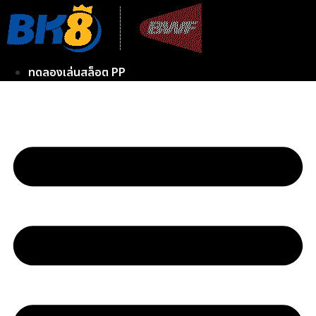
Skip
to
content
ทดลองเล่นสล็อต PP