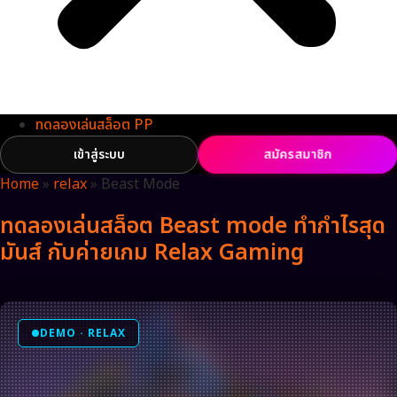
ทดลองเล่นสล็อต PP
สมัครสมาชิก
เข้าสู่ระบบ
Home
»
relax
»
Beast Mode
ทดลองเล่นสล็อต Beast mode ทำกำไรสุด
มันส์ กับค่ายเกม Relax Gaming
DEMO · RELAX